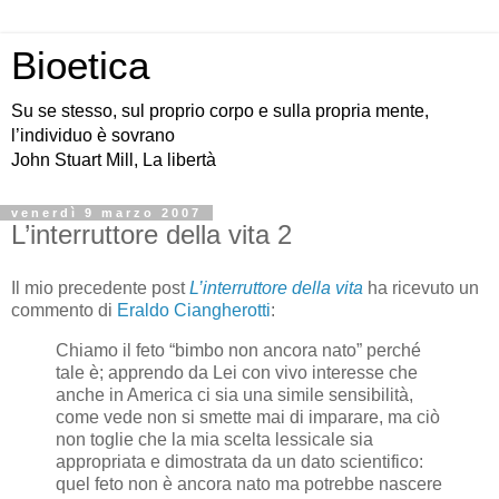
Bioetica
Su se stesso, sul proprio corpo e sulla propria mente,
l’individuo è sovrano
John Stuart Mill, La libertà
venerdì 9 marzo 2007
L’interruttore della vita 2
Il mio precedente post
L’interruttore della vita
ha ricevuto un
commento di
Eraldo Ciangherotti
:
Chiamo il feto “bimbo non ancora nato” perché
tale è; apprendo da Lei con vivo interesse che
anche in America ci sia una simile sensibilità,
come vede non si smette mai di imparare, ma ciò
non toglie che la mia scelta lessicale sia
appropriata e dimostrata da un dato scientifico:
quel feto non è ancora nato ma potrebbe nascere