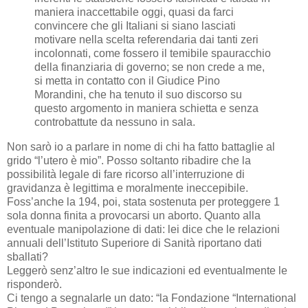
maniera inaccettabile oggi, quasi da farci
convincere che gli Italiani si siano lasciati
motivare nella scelta referendaria dai tanti zeri
incolonnati, come fossero il temibile spauracchio
della finanziaria di governo; se non crede a me,
si metta in contatto con il Giudice Pino
Morandini, che ha tenuto il suo discorso su
questo argomento in maniera schietta e senza
controbattute da nessuno in sala.
Non sarò io a parlare in nome di chi ha fatto battaglie al
grido “l’utero è mio”. Posso soltanto ribadire che la
possibilità legale di fare ricorso all’interruzione di
gravidanza è legittima e moralmente ineccepibile.
Foss’anche la 194, poi, stata sostenuta per proteggere 1
sola donna finita a provocarsi un aborto. Quanto alla
eventuale manipolazione di dati: lei dice che le relazioni
annuali dell’Istituto Superiore di Sanità riportano dati
sballati?
Leggerò senz’altro le sue indicazioni ed eventualmente le
risponderò.
Ci tengo a segnalarle un dato: “la Fondazione “International