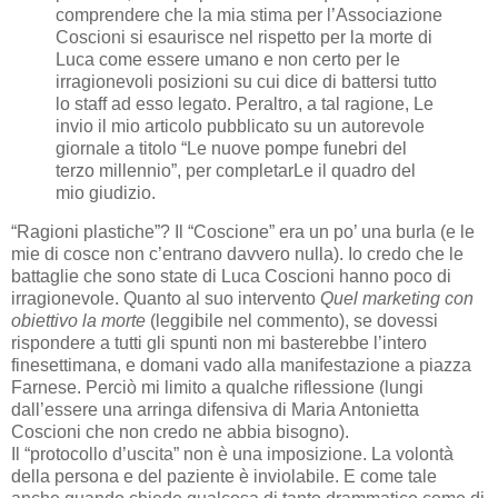
comprendere che la mia stima per l’Associazione
Coscioni si esaurisce nel rispetto per la morte di
Luca come essere umano e non certo per le
irragionevoli posizioni su cui dice di battersi tutto
lo staff ad esso legato. Peraltro, a tal ragione, Le
invio il mio articolo pubblicato su un autorevole
giornale a titolo “Le nuove pompe funebri del
terzo millennio”, per completarLe il quadro del
mio giudizio.
“Ragioni plastiche”? Il “Coscione” era un po’ una burla (e le
mie di cosce non c’entrano davvero nulla). Io credo che le
battaglie che sono state di Luca Coscioni hanno poco di
irragionevole. Quanto al suo intervento
Quel marketing con
obiettivo la morte
(leggibile nel commento), se dovessi
rispondere a tutti gli spunti non mi basterebbe l’intero
finesettimana, e domani vado alla manifestazione a piazza
Farnese. Perciò mi limito a qualche riflessione (lungi
dall’essere una arringa difensiva di Maria Antonietta
Coscioni che non credo ne abbia bisogno).
Il “protocollo d’uscita” non è una imposizione. La volontà
della persona e del paziente è inviolabile. E come tale