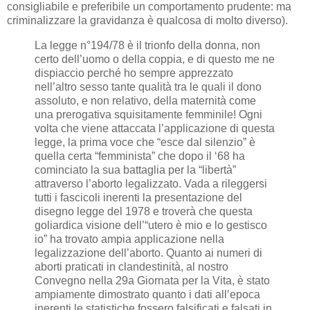
consigliabile e preferibile un comportamento prudente: ma
criminalizzare la gravidanza è qualcosa di molto diverso).
La legge n°194/78 è il trionfo della donna, non
certo dell’uomo o della coppia, e di questo me ne
dispiaccio perché ho sempre apprezzato
nell’altro sesso tante qualità tra le quali il dono
assoluto, e non relativo, della maternità come
una prerogativa squisitamente femminile! Ogni
volta che viene attaccata l’applicazione di questa
legge, la prima voce che “esce dal silenzio” è
quella certa “femminista” che dopo il ‘68 ha
cominciato la sua battaglia per la “libertà”
attraverso l’aborto legalizzato. Vada a rileggersi
tutti i fascicoli inerenti la presentazione del
disegno legge del 1978 e troverà che questa
goliardica visione dell’“utero è mio e lo gestisco
io” ha trovato ampia applicazione nella
legalizzazione dell’aborto. Quanto ai numeri di
aborti praticati in clandestinità, al nostro
Convegno nella 29a Giornata per la Vita, è stato
ampiamente dimostrato quanto i dati all’epoca
inerenti le statistiche fossero falsificati e falsati in