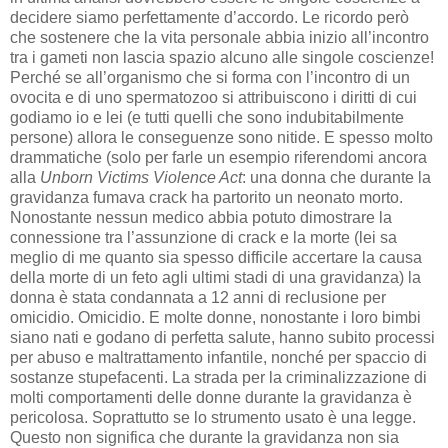
decidere siamo perfettamente d’accordo. Le ricordo però
che sostenere che la vita personale abbia inizio all’incontro
tra i gameti non lascia spazio alcuno alle singole coscienze!
Perché se all’organismo che si forma con l’incontro di un
ovocita e di uno spermatozoo si attribuiscono i diritti di cui
godiamo io e lei (e tutti quelli che sono indubitabilmente
persone) allora le conseguenze sono nitide. E spesso molto
drammatiche (solo per farle un esempio riferendomi ancora
alla
Unborn Victims Violence Act
: una donna che durante la
gravidanza fumava crack ha partorito un neonato morto.
Nonostante nessun medico abbia potuto dimostrare la
connessione tra l’assunzione di crack e la morte (lei sa
meglio di me quanto sia spesso difficile accertare la causa
della morte di un feto agli ultimi stadi di una gravidanza) la
donna è stata condannata a 12 anni di reclusione per
omicidio. Omicidio. E molte donne, nonostante i loro bimbi
siano nati e godano di perfetta salute, hanno subito processi
per abuso e maltrattamento infantile, nonché per spaccio di
sostanze stupefacenti. La strada per la criminalizzazione di
molti comportamenti delle donne durante la gravidanza è
pericolosa. Soprattutto se lo strumento usato è una legge.
Questo non significa che durante la gravidanza non sia