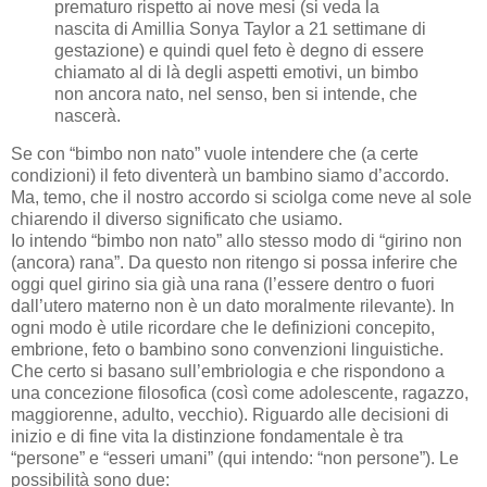
prematuro rispetto ai nove mesi (si veda la
nascita di Amillia Sonya Taylor a 21 settimane di
gestazione) e quindi quel feto è degno di essere
chiamato al di là degli aspetti emotivi, un bimbo
non ancora nato, nel senso, ben si intende, che
nascerà.
Se con “bimbo non nato” vuole intendere che (a certe
condizioni) il feto diventerà un bambino siamo d’accordo.
Ma, temo, che il nostro accordo si sciolga come neve al sole
chiarendo il diverso significato che usiamo.
Io intendo “bimbo non nato” allo stesso modo di “girino non
(ancora) rana”. Da questo non ritengo si possa inferire che
oggi quel girino sia già una rana (l’essere dentro o fuori
dall’utero materno non è un dato moralmente rilevante). In
ogni modo è utile ricordare che le definizioni concepito,
embrione, feto o bambino sono convenzioni linguistiche.
Che certo si basano sull’embriologia e che rispondono a
una concezione filosofica (così come adolescente, ragazzo,
maggiorenne, adulto, vecchio). Riguardo alle decisioni di
inizio e di fine vita la distinzione fondamentale è tra
“persone” e “esseri umani” (qui intendo: “non persone”). Le
possibilità sono due: