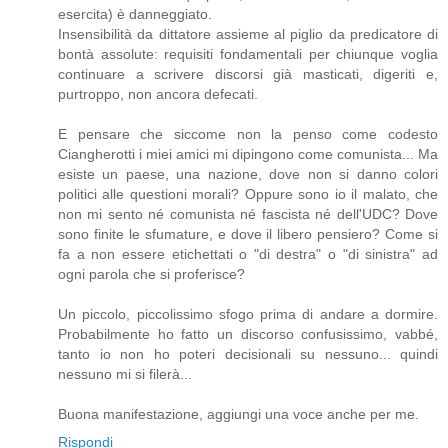
esercita) è danneggiato.
Insensibilità da dittatore assieme al piglio da predicatore di
bontà assolute: requisiti fondamentali per chiunque voglia
continuare a scrivere discorsi già masticati, digeriti e,
purtroppo, non ancora defecati.
E pensare che siccome non la penso come codesto
Ciangherotti i miei amici mi dipingono come comunista... Ma
esiste un paese, una nazione, dove non si danno colori
politici alle questioni morali? Oppure sono io il malato, che
non mi sento né comunista né fascista né dell'UDC? Dove
sono finite le sfumature, e dove il libero pensiero? Come si
fa a non essere etichettati o "di destra" o "di sinistra" ad
ogni parola che si proferisce?
Un piccolo, piccolissimo sfogo prima di andare a dormire.
Probabilmente ho fatto un discorso confusissimo, vabbé,
tanto io non ho poteri decisionali su nessuno... quindi
nessuno mi si filerà...
Buona manifestazione, aggiungi una voce anche per me.
Rispondi