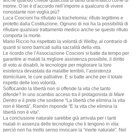
anche quando chiede qualcosa di tanto drammatico come di
morire. O lei è d’accordo nell’imporre a qualcuno di vivere
nonostante non voglia più?
Luca Coscioni ha rifiutato la trachetomia: rifiuto legittimo e
protetto dalla Costituzione. Ognuno di noi ha la possibilità di
rifiutare qualsiasi trattamento medico anche se questo rifiuto
comporta la morte.
Mario Riccio ha rispettato la volontà di Welby, al contrario di
quanti si sono barricati sulla sacralità della vita.
Le ricordo che l’Associazione Coscioni si batte da tempo per
garantire ai malati la migliore assistenza possibile, il diritto
di voto ai disabili, le tecnologie per migliorare la loro
esistenza devastata da malattie terribili, l’assistenza
domiciliare, le cure palliative. E si batte anche per il totale
rispetto delle loro volontà.
Soffocando la libertà non si offende la vita che tanto
difende? In uno scambio acceso tra il protagonista di
Mare
Dentro
e il prete che sostiene “La libertà che elimina la vita
non è libertà”, Ramòn risponde “E la vita che elimina la
libertà non è vita”.
La conclusione naturale sarebbe già arrivata per i tanti
malati in assenza delle tecnologie che li tengono in vita:
perciò non ha molto senso invocare la “morte naturale”. Nel