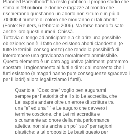
Planned Parenthood” ha resto pubblico il proprio studio che
stima in
19 milioni
le donne e ragazze al mondo che
rischieranno quest’anno un aborto non sicuro e in più di
70.000
il numero di coloro che moriranno di tali aborti”
(Fonte: Reuters, 6 febbraio 2006). Ma forse hanno falsato
anche loro questi numeri. Chissà.
Tuttavia ci tengo ad anticipare e a chiarire una possibile
obiezione: non è il fatto che esistono aborti clandestini (e
tutte le terribili conseguenze) che rende la possibilità di
interrompere una gravidanza moralmente ammissibile.
Questo elemento è un dato aggiuntivo (altrimenti potremmo
spostare il ragionamento ai furti e dire: dal momento che i
furti esistono (e magari hanno pure conseguenze sgradevoli
per il ladri) allora legalizziamo i furti!).
Quanto al “Coscione” voglio ben augurarmi
sempre per l’autorità che il sito Le accredita, che
Lei sappia andare oltre un errore di scrittura tra
una “e” ed una “i” e Le auguro che davvero il
termine coscione, che Lei mi accredita e
sicuramente ad onore della mia performance
atletica, non sia anche un po’ “suo” per ragioni
plastiche; a tal proposito Le basti questo per